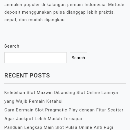
semakin populer di kalangan pemain Indonesia. Metode
deposit menggunakan pulsa dianggap lebih praktis,
cepat, dan mudah dijangkau.
Search
Search
RECENT POSTS
Kelebihan Slot Maxwin Dibanding Slot Online Lainnya
yang Wajib Pemain Ketahui
Cara Bermain Slot Pragmatic Play dengan Fitur Scatter
Agar Jackpot Lebih Mudah Tercapai
Panduan Lengkap Main Slot Pulsa Online Anti Rugi