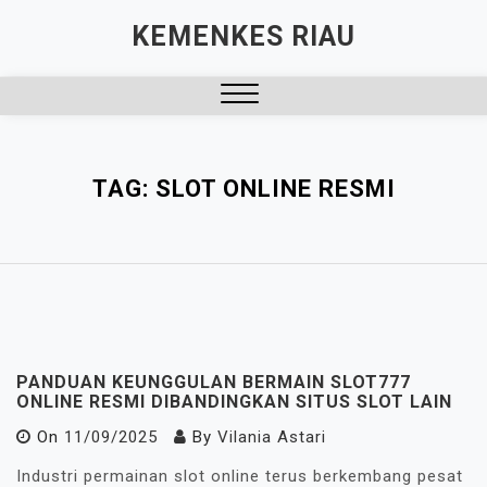
Skip
KEMENKES RIAU
to
content
Close
Menu
TAG:
SLOT ONLINE RESMI
PANDUAN KEUNGGULAN BERMAIN SLOT777
ONLINE RESMI DIBANDINGKAN SITUS SLOT LAIN
On
11/09/2025
By
Vilania Astari
Industri permainan slot online terus berkembang pesat